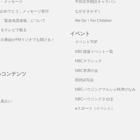
・メッセージ
平和文学朗読キャラバン
おめでとう」メッセージ受付
ながさきかぞく
オ「緊急地震速報」について
We Do！For Children
オをテレビで観る
イベント
オの番組がFMラジオでも聞ける！
イベントTOP
NBC後援イベント一覧
NBCクラシック
NBC寄席の会
ルコンテンツ
招待試写会
リ
NBCハウジングマルシェ時津ひなみ
NBCハウジングさせぼ
星座占い
eスポーツ（イベント）