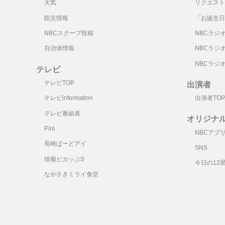
天気
リクエスト
防災情報
「お誕生日
NBCスクープ投稿
NBCラジ
自治体情報
NBCラジ
NBCラジ
テレビ
テレビTOP
出演者
テレビinformation
出演者TOP
テレビ番組表
オリジナ
Pint
NBCアプ
長崎ばーどアイ
SNS
情報ピカッぷS
今日の12
ながさきミライ食堂